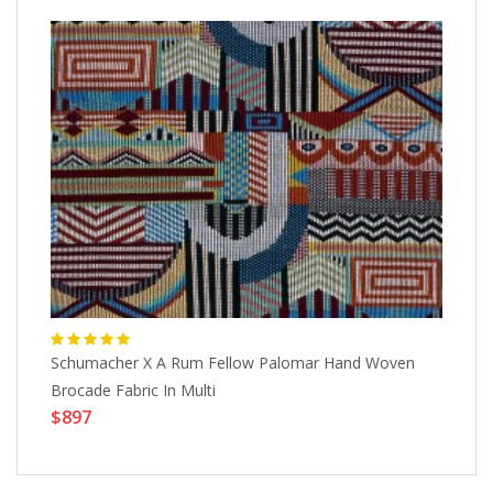
to
Schumacher X A Rum Fellow Palomar Hand Woven
Ju
Brocade Fabric In Multi
Bo
$897
$