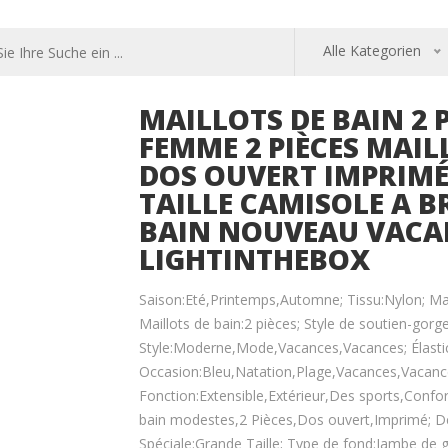
Alle Kategorien
MAILLOTS DE BAIN 2 
FEMME 2 PIÈCES MAIL
DOS OUVERT IMPRIMÉ
TAILLE CAMISOLE A B
BAIN NOUVEAU VACA
LIGHTINTHEBOX
Saison:Eté,Printemps,Automne; Tissu:Nylon; M
Maillots de bain:2 pièces; Style de soutien-gor
Style:Moderne,Mode,Vacances,Vacances; Élastici
Occasion:Bleu,Natation,Plage,Vacances,Vacance
Fonction:Extensible,Extérieur,Des sports,Confort
bain modestes,2 Pièces,Dos ouvert,Imprimé; Déc
Spéciale:Grande Taille; Type de fond:Jambe de 