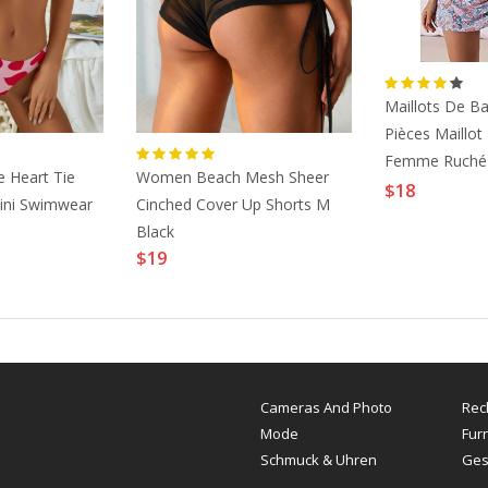
Maillots De Ba
Pièces Maillot
Femme Ruché 
e Heart Tie
Women Beach Mesh Sheer
Imprimé Noué 
$18
kini Swimwear
Cinched Cover Up Shorts M
Normal Rembo
Black
Bretelles Mail
$19
Nouveau Tenu
Floral Lightin
Cameras And Photo
Rec
Mode
Fur
Schmuck & Uhren
Ges