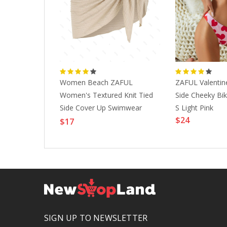
 Tankini
e Bain 2
e Bain
Women Beach ZAFUL
ZAFUL Valentin
Couleur Unie
Women's Textured Knit Tied
Side Cheeky Bi
ébardeur
Side Cover Up Swimwear
S Light Pink
Sportif Eté
$24
Beach Sarong Light Coffee
$17
SIGN UP TO NEWSLETTER