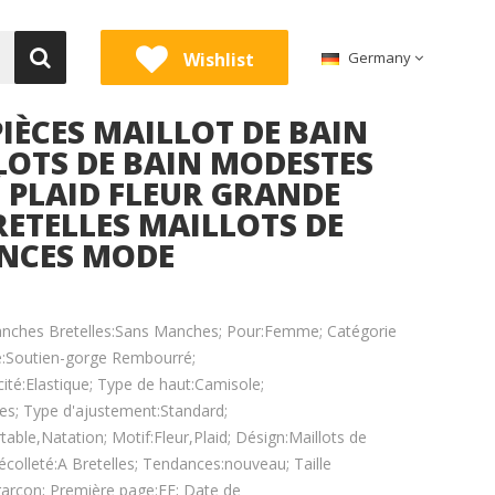
Wishlist
Germany
PIÈCES MAILLOT DE BAIN
LOTS DE BAIN MODESTES
 PLAID FLEUR GRANDE
RETELLES MAILLOTS DE
NCES MODE
anches Bretelles:Sans Manches; Pour:Femme; Catégorie
ge:Soutien-gorge Rembourré;
té:Elastique; Type de haut:Camisole;
s; Type d'ajustement:Standard;
able,Natation; Motif:Fleur,Plaid; Désign:Maillots de
olleté:A Bretelles; Tendances:nouveau; Taille
garçon; Première page:FF; Date de