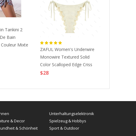
in Tankini 2
Maillots De B
 De Bain
Monokini Rob
Couleur Mixte
Pièces Maillo
ZAFUL Women's Underwire
A Fleur Fleur
Femme Dentel
$20
Monowire Textured Solid
urré A
Grande Taill
Color Scalloped Edge Criss
lots De Bain
Maillots De B
Cross Tie Side Tanga
$28
es De Plage
Lightinthebox
Swimwear Bikini Set S White
thebox
hnen
Unterhaltungselektronik
niture & Decor
Spielzeug & Hobbys
undheit & Schönheit
Sport & Outdoor