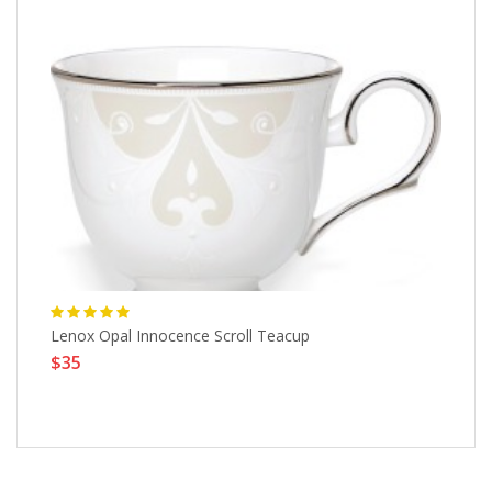
Lenox Opal Innocence Scroll Teacup
Lu
$35
Ca
$