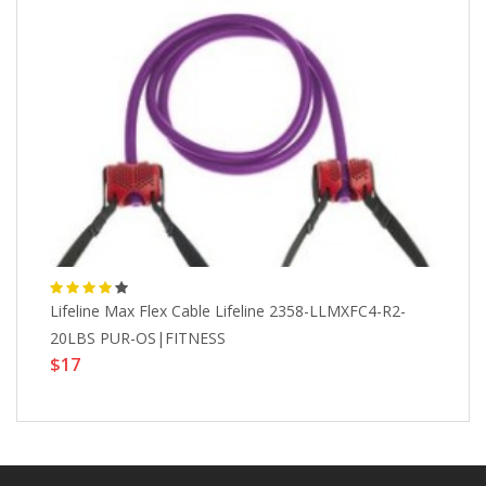
Lifeline Max Flex Cable Lifeline 2358-LLMXFC4-R2-
M.
$
20LBS PUR-OS|FITNESS
$17