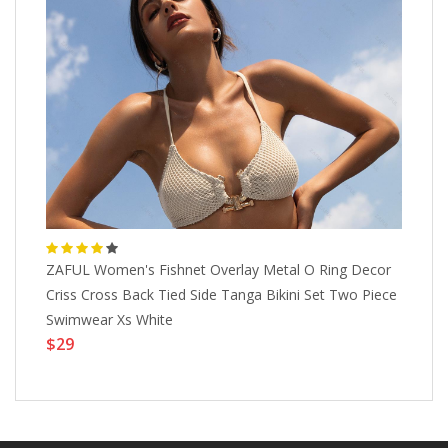
ZAFUL Women's Fishnet Overlay Metal O Ring Decor
Ma
Criss Cross Back Tied Side Tanga Bikini Set Two Piece
Fe
Swimwear Xs White
Ba
$29
$