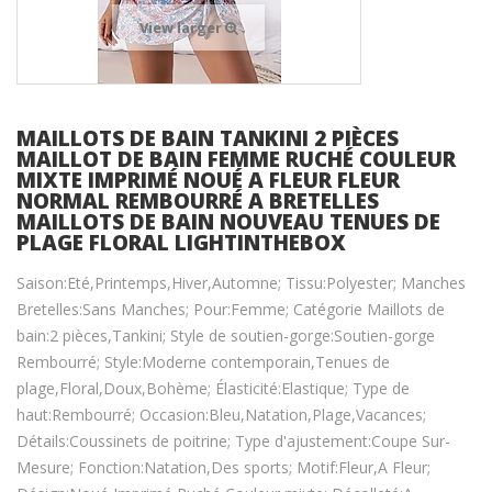
View larger
MAILLOTS DE BAIN TANKINI 2 PIÈCES
MAILLOT DE BAIN FEMME RUCHÉ COULEUR
MIXTE IMPRIMÉ NOUÉ A FLEUR FLEUR
NORMAL REMBOURRÉ A BRETELLES
MAILLOTS DE BAIN NOUVEAU TENUES DE
PLAGE FLORAL LIGHTINTHEBOX
Saison:Eté,Printemps,Hiver,Automne; Tissu:Polyester; Manches
Bretelles:Sans Manches; Pour:Femme; Catégorie Maillots de
bain:2 pièces,Tankini; Style de soutien-gorge:Soutien-gorge
Rembourré; Style:Moderne contemporain,Tenues de
plage,Floral,Doux,Bohème; Élasticité:Elastique; Type de
haut:Rembourré; Occasion:Bleu,Natation,Plage,Vacances;
Détails:Coussinets de poitrine; Type d'ajustement:Coupe Sur-
Mesure; Fonction:Natation,Des sports; Motif:Fleur,A Fleur;