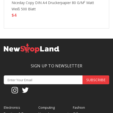
Niceday Copy DIN A4 Druckerpapier 80 G/m² Matt
HP
$
Weiß 500 Blatt
$4
SIGN UP TO NEWSLETTER
SUBSCRIBE
Electronics
Computing
Fashion