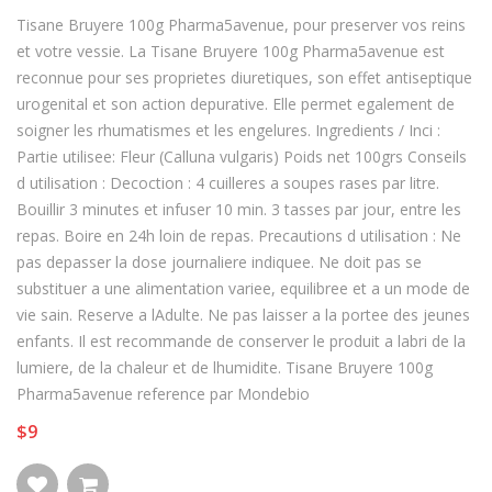
Tisane Bruyere 100g Pharma5avenue, pour preserver vos reins
et votre vessie. La Tisane Bruyere 100g Pharma5avenue est
reconnue pour ses proprietes diuretiques, son effet antiseptique
urogenital et son action depurative. Elle permet egalement de
soigner les rhumatismes et les engelures. Ingredients / Inci :
Partie utilisee: Fleur (Calluna vulgaris) Poids net 100grs Conseils
d utilisation : Decoction : 4 cuilleres a soupes rases par litre.
Bouillir 3 minutes et infuser 10 min. 3 tasses par jour, entre les
repas. Boire en 24h loin de repas. Precautions d utilisation : Ne
pas depasser la dose journaliere indiquee. Ne doit pas se
substituer a une alimentation variee, equilibree et a un mode de
vie sain. Reserve a lAdulte. Ne pas laisser a la portee des jeunes
enfants. Il est recommande de conserver le produit a labri de la
lumiere, de la chaleur et de lhumidite. Tisane Bruyere 100g
Pharma5avenue reference par Mondebio
$9